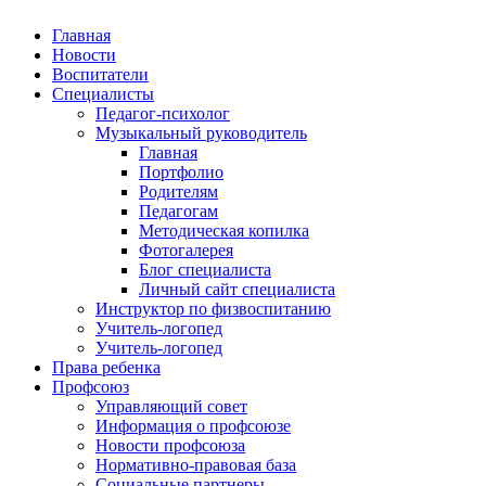
Главная
Новости
Воспитатели
Специалисты
Педагог-психолог
Музыкальный руководитель
Главная
Портфолио
Родителям
Педагогам
Методическая копилка
Фотогалерея
Блог специалиста
Личный сайт специалиста
Инструктор по физвоспитанию
Учитель-логопед
Учитель-логопед
Права ребенка
Профсоюз
Управляющий совет
Информация о профсоюзе
Новости профсоюза
Нормативно-правовая база
Социальные партнеры