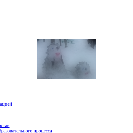
зацией
остав
бразовательного процесса