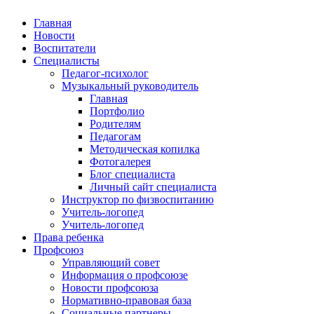
Главная
Новости
Воспитатели
Специалисты
Педагог-психолог
Музыкальный руководитель
Главная
Портфолио
Родителям
Педагогам
Методическая копилка
Фотогалерея
Блог специалиста
Личный сайт специалиста
Инструктор по физвоспитанию
Учитель-логопед
Учитель-логопед
Права ребенка
Профсоюз
Управляющий совет
Информация о профсоюзе
Новости профсоюза
Нормативно-правовая база
Социальные партнеры