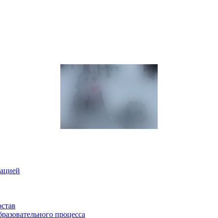
зацией
остав
бразовательного процесса